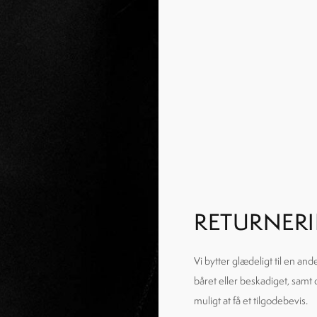
RETURNERI
Vi bytter glædeligt til en an
båret eller beskadiget, samt
muligt at få et tilgodebevis.