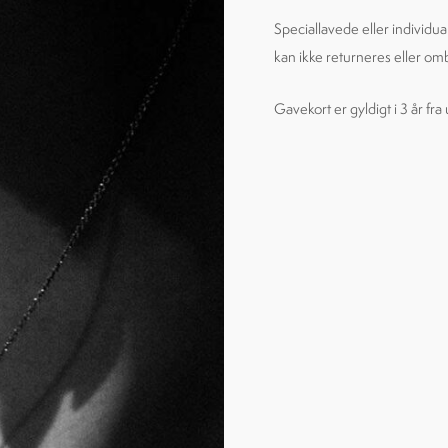
Speciallavede eller individual
kan ikke returneres eller omb
Gavekort er gyldigt i 3 år fr