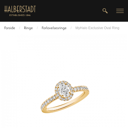
Forside
Ringe
Forlovelsesringe
/
/
/
MyHalo Exclusive Oval Ring