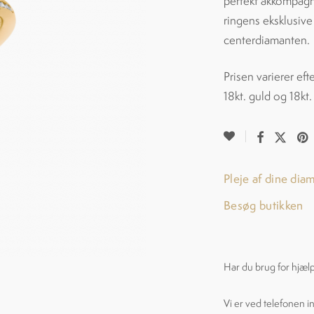
perfekt akkompagn
ringens eksklusive 
centerdiamanten.
Prisen varierer eft
18kt. guld og 18kt.
Pleje af dine dia
Besøg butikken
Har du brug for hjæl
Vi er ved telefonen i