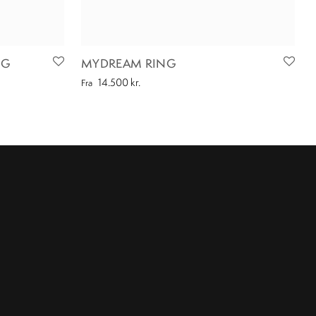
NG
MYDREAM RING
14.500
kr.
Fra