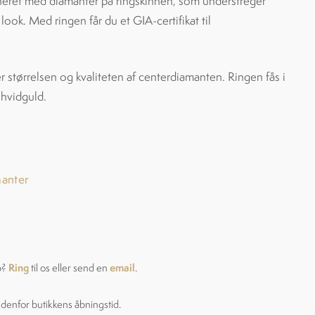
eret med diamanter på ringskinnen, som understreger
look. Med ringen får du et GIA-certifikat til
er størrelsen og kvaliteten af centerdiamanten. Ringen fås i
 hvidguld.
manter
Ring
email
p?
til os eller send en
.
ndenfor butikkens åbningstid.