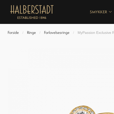
SMYKKER
Forside
Ringe
Forlovelsesringe
/
/
/
MyPassion Exclusive 