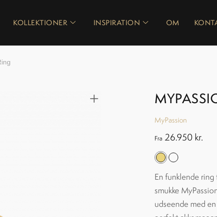
KOLLEKTIONER
INSPIRATION
OM
KONT
Ring
MYPASSI
MyPassion
26.950
kr.
Fra
En funklende ring 
smukke MyPassion 
udseende med en c