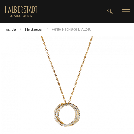
Forside
Halskæder
/
/
Petite Necklace BV1246