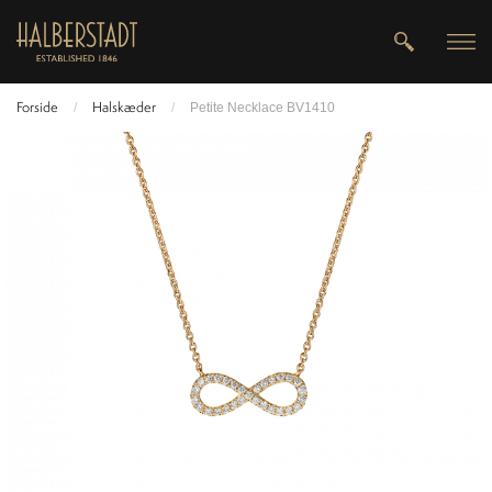
Forside
Halskæder
/
/
Petite Necklace BV1410