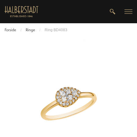
Forside
Ringe
/
/
Ring BD4083