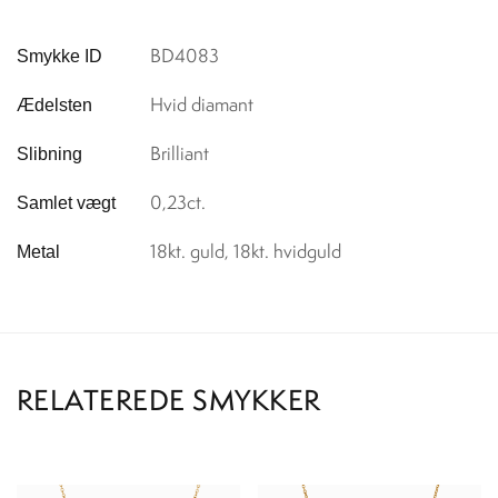
BD4083
Smykke ID
Hvid diamant
Ædelsten
Brilliant
Slibning
0,23ct.
Samlet vægt
18kt. guld, 18kt. hvidguld
Metal