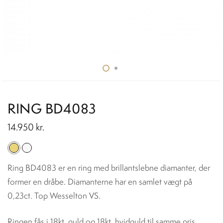
RING BD4083
14.950
kr.
Ring BD4083 er en ring med brillantslebne diamanter, der
former en dråbe. Diamanterne har en samlet vægt på
0,23ct. Top Wesselton VS.
Ringen fås i 18kt. guld og 18kt. hvidguld til samme pris.