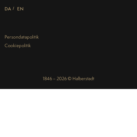
DA
EN
Persondatapolitik
Cookiepolitik
1846 – 2026 © Halberstadt