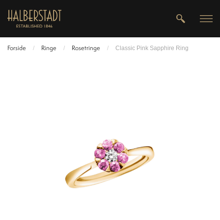
Forside
Ringe
Rosetringe
/
/
/
Classic Pink Sapphire Ring