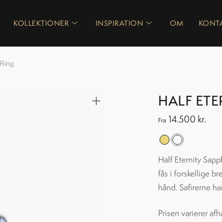
KOLLEKTIONER
INSPIRATION
OM
KONT
 Ring
HALF ETE
14.500
kr.
Fra
Half Eternity Sapp
fås i forskellige 
hånd. Safirerne ha
Prisen varierer afh