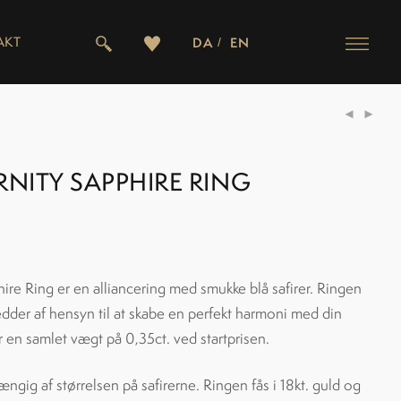
AKT
DA
EN
RNITY SAPPHIRE RING
hire Ring er en alliancering med smukke blå safirer. Ringen
bredder af hensyn til at skabe en perfekt harmoni med din
r en samlet vægt på 0,35ct. ved startprisen.
ængig af størrelsen på safirerne. Ringen fås i 18kt. guld og