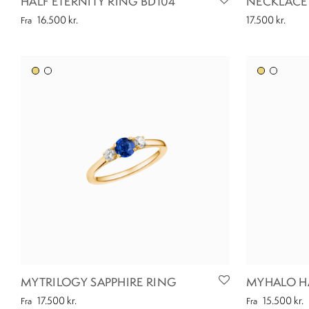
HALF ETERNITY RING BD104
NECKLACE 
16.500
kr.
17.500
kr.
Fra
MYTRILOGY SAPPHIRE RING
MYHALO HA
17.500
kr.
15.500
kr.
Fra
Fra