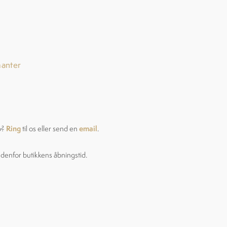
manter
Ring
email
p?
til os eller send en
.
ndenfor butikkens åbningstid.