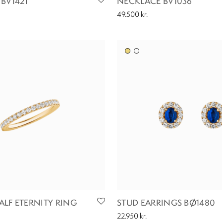
BV1421
NECKLACE BV1036
49.500
kr.
LF ETERNITY RING
STUD EARRINGS BØ1480
22.950
kr.