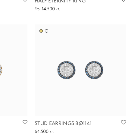
HALF ETERNITY RING
14.500
kr.
Fra
STUD EARRINGS BØ1141
64.500
kr.