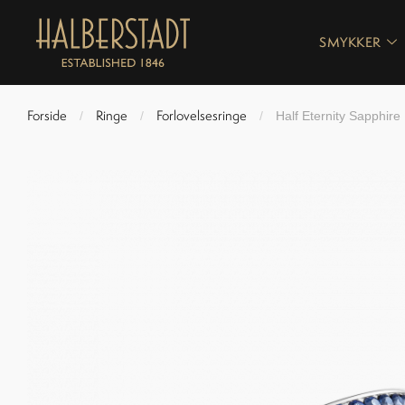
SMYKKER
Forside
Ringe
Forlovelsesringe
/
/
/
Half Eternity Sapphire