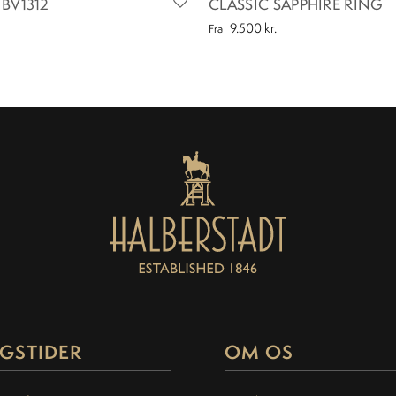
BV1312
CLASSIC SAPPHIRE RING
9.500
kr.
Fra
GSTIDER
OM OS