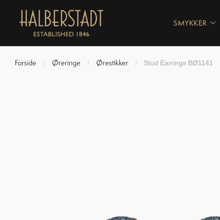
SMYKKER
Forside
Øreringe
Ørestikker
/
/
/
Stud Earrings BØ1141