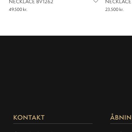
NECKLACE BV1262
NECKLACE 
49.500
kr.
23.500
kr.
KONTAKT
ÅBNIN