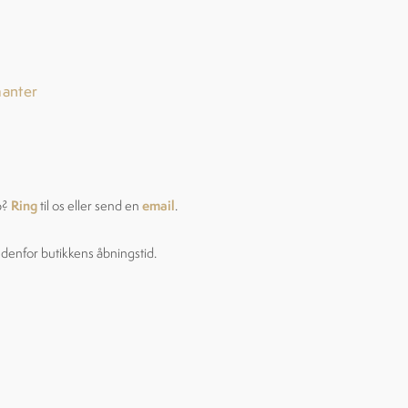
manter
Ring
email
p?
til os eller send en
.
ndenfor butikkens åbningstid.