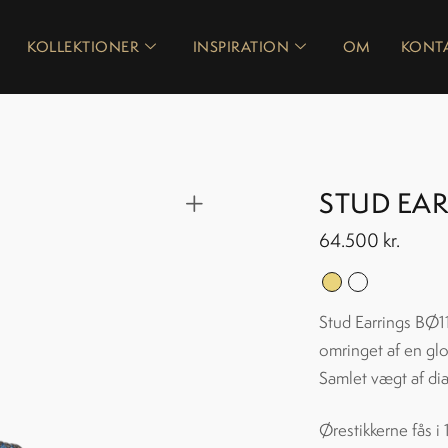
KOLLEKTIONER
INSPIRATION
OM
KONT
STUD EAR
64.500
kr.
Stud Earrings BØ11
omringet af en glo
Samlet vægt af di
Ørestikkerne fås i 