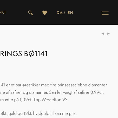
AKT
DA
EN
RINGS BØ1141
41 er et par ørestikker med fire prinsesseslebne diamanter
rie af safirer og diamanter. Samlet vægt af safirer 0,99ct.
amanter på 1,09ct. Top Wesselton VS.
18kt. guld og 18kt. hvidguld til samme pris.