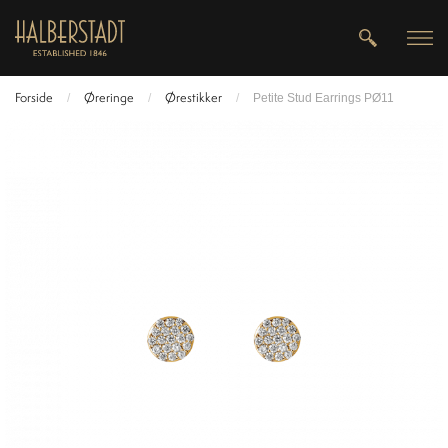
Forside
Øreringe
Ørestikker
/
/
/
Petite Stud Earrings PØ11