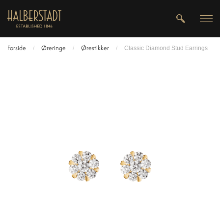
Forside
Øreringe
Ørestikker
/
/
/
Classic Diamond Stud Earrings