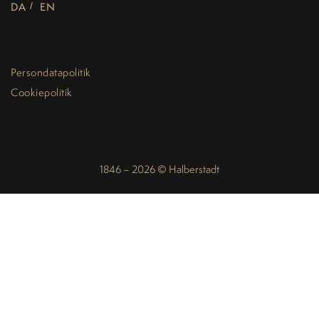
DA
EN
Persondatapolitik
Cookiepolitik
1846 – 2026 © Halberstadt