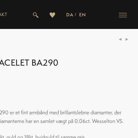
AKT
DA
EN
RACELET BA290
290 er et fint armbånd med brillantslebne diamanter, der
 Diamanterne har en samlet vægt på 0,06ct. Wesselton VS.
kt. guld og 18kt. hvidguld til samme pris.