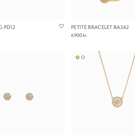
G PD12
PETITE BRACELET BA342
6.900
kr.