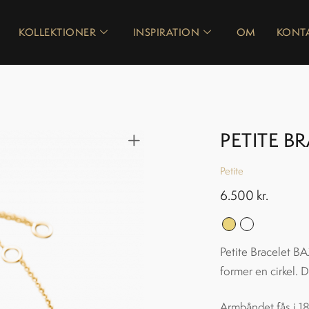
KOLLEKTIONER
INSPIRATION
OM
KONT
PETITE B
Petite
6.500
kr.
Petite Bracelet BA
former en cirkel.
Armbåndet fås i 18