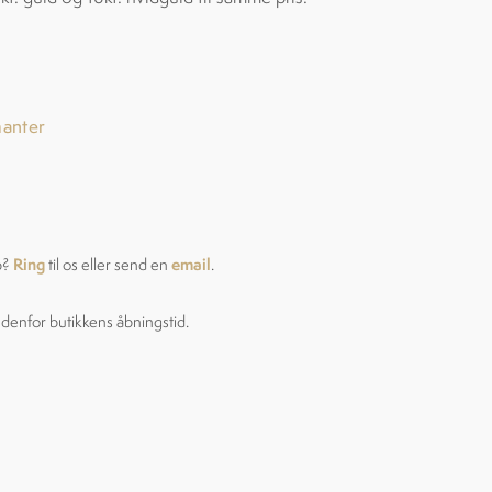
manter
Ring
email
p?
til os eller send en
.
ndenfor butikkens åbningstid.