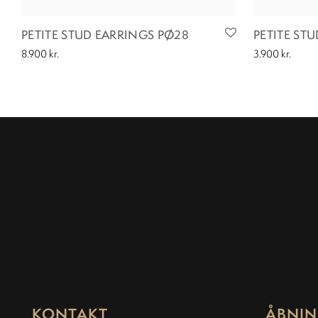
PETITE STUD EARRINGS PØ28
PETITE ST
8.900
kr.
3.900
kr.
KONTAKT
ÅBNIN