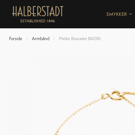
SMYKKER
Forside
Armbånd
/
/
Petite Bracelet BA290