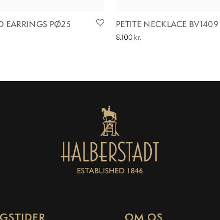
UD EARRINGS PØ25
PETITE NECKLACE BV1409
8.100
kr.
GSTIDER
OM OS