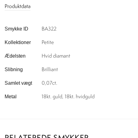
Produktdata
BA322
Smykke ID
Petite
Kollektioner
Hvid diamant
Ædelsten
Brilliant
Slibning
0,07ct.
Samlet vægt
18kt. guld, 18kt. hvidguld
Metal