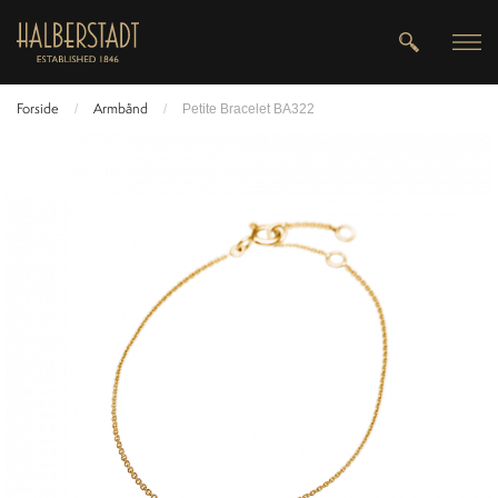
Forside
Armbånd
/
/
Petite Bracelet BA322