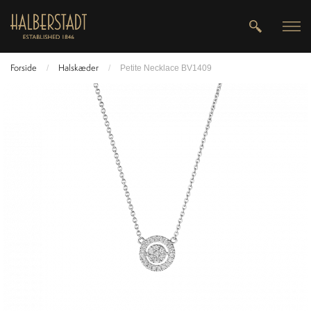
Forside
Halskæder
/
/
Petite Necklace BV1409