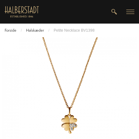
Forside
Halskæder
/
/
Petite Necklace BV1398