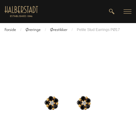
Forside
Øreringe
Ørestikker
/
/
/
Petite Stud Earrings PØ17