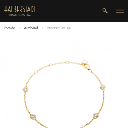
Forside
Armbånd
/
/
Bracelet BA100