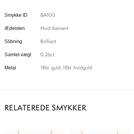
BA100
Smykke ID
Hvid diamant
Ædelsten
Brilliant
Slibning
0,26ct.
Samlet vægt
18kt. guld, 18kt. hvidguld
Metal