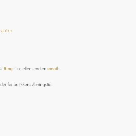
manter
Ring
email
p?
til os eller send en
.
ndenfor butikkens åbningstid.