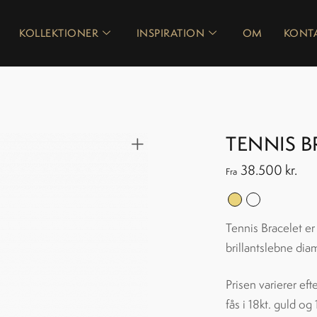
KOLLEKTIONER
INSPIRATION
OM
KONT
TENNIS B
38.500
kr.
Fra
Tennis Bracelet er
brillantslebne diam
Prisen varierer ef
fås i 18kt. guld og