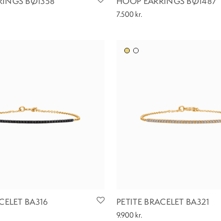
RINGS BØ1358
HOOP EARRINGS BØ1487
7.500
kr.
CELET BA316
PETITE BRACELET BA321
9.900
kr.