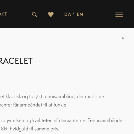
AKT
DA
EN
RACELET
 et klassisk og tidløst tennisarmbånd, der med sine
anter får armbåndet til at funkle.
ter størrelsen og kvaliteten af diamanterne. Tennisarmbåndet
 18kt. hvidguld til samme pris.