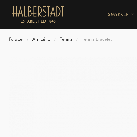
SMYKKER
Forside
Armbånd
Tennis
/
/
/
Tennis Bracelet